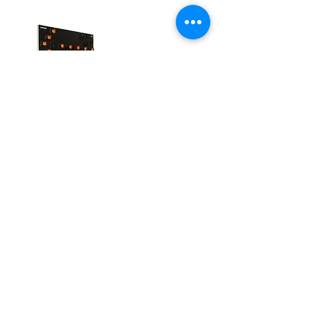
Remolque
(Scorpion®, SMT®, etc.)
Se utiliza en vehículos pesados ​​
(mínimo 12 000 libras), sin límite de
peso superior. El sistema
antirotación telescópico (TARS)
minimiza la rotación durante
impactos en ángulo y